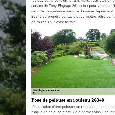
rouleau sur le sol d’un terrain. Alors, vous êtes en 
service de Tony Elagage 26 est fait pour vous par l’i
de forte compétence dans ce domaine depuis tant d’
26340 de prendre contacte et de mettre votre conf
en rouleau sur votre terrain.
Pose de pelouse en rouleau 26340
L’installation d’une pelouse en rouleau est une inte
plaque de pelouse prête. Cela permet ainsi une inter