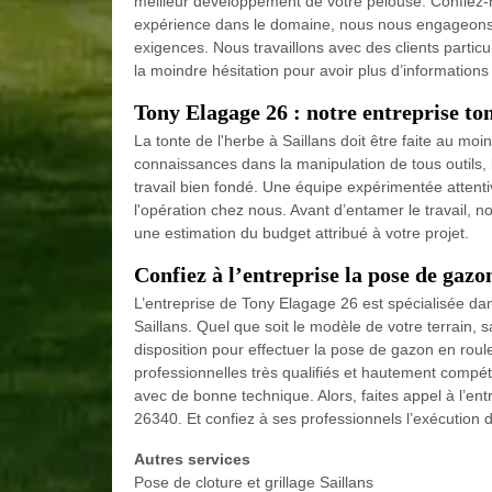
meilleur développement de votre pelouse. Confiez-no
expérience dans le domaine, nous nous engageons à 
exigences. Nous travaillons avec des clients particu
la moindre hésitation pour avoir plus d’information
Tony Elagage 26 : notre entreprise to
La tonte de l'herbe à Saillans doit être faite au mo
connaissances dans la manipulation de tous outils, 
travail bien fondé. Une équipe expérimentée atten
l'opération chez nous. Avant d’entamer le travail, 
une estimation du budget attribué à votre projet.
Confiez à l’entreprise la pose de gazo
L’entreprise de Tony Elagage 26 est spécialisée da
Saillans. Quel que soit le modèle de votre terrain, s
disposition pour effectuer la pose de gazon en roule
professionnelles très qualifiés et hautement compét
avec de bonne technique. Alors, faites appel à l’en
26340. Et confiez à ses professionnels l’exécution
Autres services
Pose de cloture et grillage Saillans