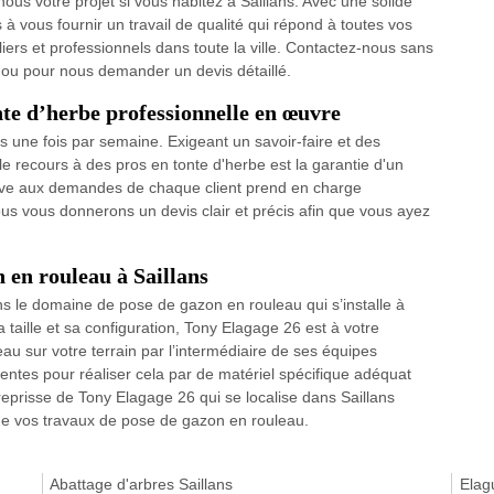
us votre projet si vous habitez à Saillans. Avec une solide
vous fournir un travail de qualité qui répond à toutes vos
liers et professionnels dans toute la ville. Contactez-nous sans
s ou pour nous demander un devis détaillé.
nte d’herbe professionnelle en œuvre
ins une fois par semaine. Exigeant un savoir-faire et des
le recours à des pros en tonte d'herbe est la garantie d'un
tive aux demandes de chaque client prend en charge
nous vous donnerons un devis clair et précis afin que vous ayez
n en rouleau à Saillans
ns le domaine de pose de gazon en rouleau qui s’installe à
a taille et sa configuration, Tony Elagage 26 est à votre
au sur votre terrain par l’intermédiaire de ses équipes
entes pour réaliser cela par de matériel spécifique adéquat
treprisse de Tony Elagage 26 qui se localise dans Saillans
 de vos travaux de pose de gazon en rouleau.
Abattage d'arbres Saillans
Elag