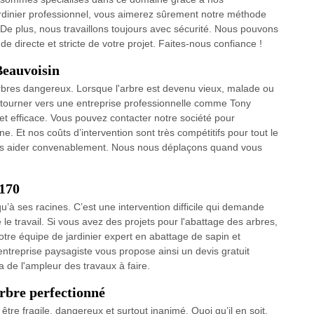
dinier professionnel, vous aimerez sûrement notre méthode
. De plus, nous travaillons toujours avec sécurité. Nous pouvons
de directe et stricte de votre projet. Faites-nous confiance !
Beauvoisin
rbres dangereux. Lorsque l'arbre est devenu vieux, malade ou
 se tourner vers une entreprise professionnelle comme Tony
et efficace. Vous pouvez contacter notre société pour
. Et nos coûts d’intervention sont très compétitifs pour tout le
us aider convenablement. Nous nous déplaçons quand vous
6170
u’à ses racines. C’est une intervention difficile qui demande
le travail. Si vous avez des projets pour l'abattage des arbres,
otre équipe de jardinier expert en abattage de sapin et
 entreprise paysagiste vous propose ainsi un devis gratuit
a de l'ampleur des travaux à faire.
rbre perfectionné
être fragile, dangereux et surtout inanimé. Quoi qu’il en soit,