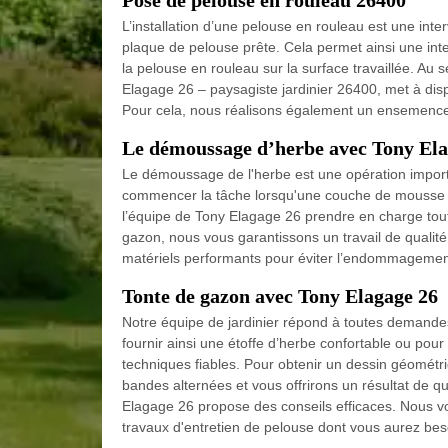
Pose de pelouse en rouleau 26400
L’installation d’une pelouse en rouleau est une inte
plaque de pelouse prête. Cela permet ainsi une inter
la pelouse en rouleau sur la surface travaillée. Au
Elagage 26 – paysagiste jardinier 26400, met à dis
Pour cela, nous réalisons également un ensemence
Le démoussage d’herbe avec Tony Ela
Le démoussage de l'herbe est une opération importa
commencer la tâche lorsqu'une couche de mousse se
l’équipe de Tony Elagage 26 prendre en charge tout 
gazon, nous vous garantissons un travail de qualit
matériels performants pour éviter l’endommagement 
Tonte de gazon avec Tony Elagage 26
Notre équipe de jardinier répond à toutes demand
fournir ainsi une étoffe d’herbe confortable ou po
techniques fiables. Pour obtenir un dessin géométriq
bandes alternées et vous offrirons un résultat de qu
Elagage 26 propose des conseils efficaces. Nous vou
travaux d'entretien de pelouse dont vous aurez bes