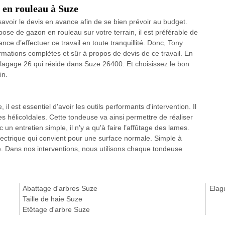
 en rouleau à Suze
savoir le devis en avance afin de se bien prévoir au budget.
ose de gazon en rouleau sur votre terrain, il est préférable de
ance d’effectuer ce travail en toute tranquillité. Donc, Tony
rmations complètes et sûr à propos de devis de ce travail. En
y Elagage 26 qui réside dans Suze 26400. Et choisissez le bon
in.
l est essentiel d'avoir les outils performants d'intervention. Il
 hélicoïdales. Cette tondeuse va ainsi permettre de réaliser
c un entretien simple, il n'y a qu'à faire l’affûtage des lames.
ctrique qui convient pour une surface normale. Simple à
que. Dans nos interventions, nous utilisons chaque tondeuse
Abattage d'arbres Suze
Elag
Taille de haie Suze
Etêtage d'arbre Suze