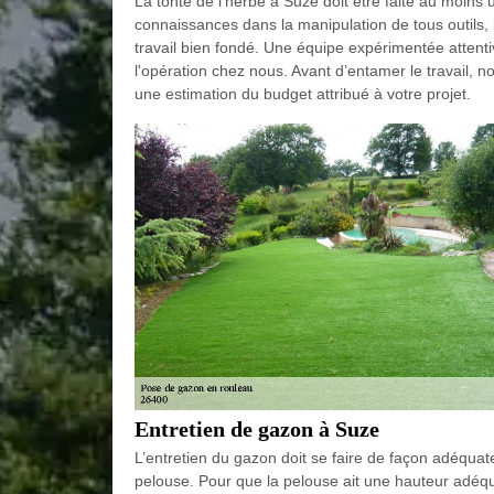
La tonte de l'herbe à Suze doit être faite au moins 
connaissances dans la manipulation de tous outils, 
travail bien fondé. Une équipe expérimentée atten
l'opération chez nous. Avant d’entamer le travail, 
une estimation du budget attribué à votre projet.
Entretien de gazon à Suze
L’entretien du gazon doit se faire de façon adéqu
pelouse. Pour que la pelouse ait une hauteur adéqua