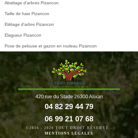
Abattage d'arbres Pizancon
Taille de haie Pizancon
Etêtage d'arbre Pizancon
Elagueur Pizancon
Pose de pelouse et gazon en rouleau Pizancon
420 rue du Stade 26300 Alixan
04 82 29 44 79
06 99 21 07 68
©2016 - 2026 TOUT DROIT RÉSERVÉ -
MENTIONS LÉGALES